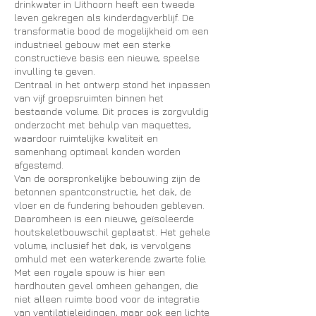
drinkwater in Uithoorn heeft een tweede
leven gekregen als kinderdagverblijf. De
transformatie bood de mogelijkheid om een
industrieel gebouw met een sterke
constructieve basis een nieuwe, speelse
invulling te geven.
Centraal in het ontwerp stond het inpassen
van vijf groepsruimten binnen het
bestaande volume. Dit proces is zorgvuldig
onderzocht met behulp van maquettes,
waardoor ruimtelijke kwaliteit en
samenhang optimaal konden worden
afgestemd.
Van de oorspronkelijke bebouwing zijn de
betonnen spantconstructie, het dak, de
vloer en de fundering behouden gebleven.
Daaromheen is een nieuwe, geïsoleerde
houtskeletbouwschil geplaatst. Het gehele
volume, inclusief het dak, is vervolgens
omhuld met een waterkerende zwarte folie.
Met een royale spouw is hier een
hardhouten gevel omheen gehangen, die
niet alleen ruimte bood voor de integratie
van ventilatieleidingen, maar ook een lichte